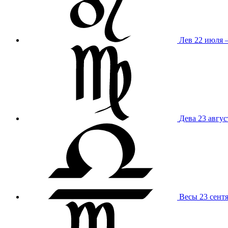
Лев
22 июля –
Дева
23 авгус
Весы
23 сент