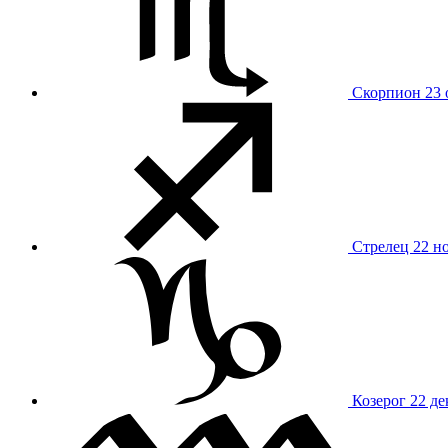
Скорпион
23 
Стрелец
22 н
Козерог
22 де