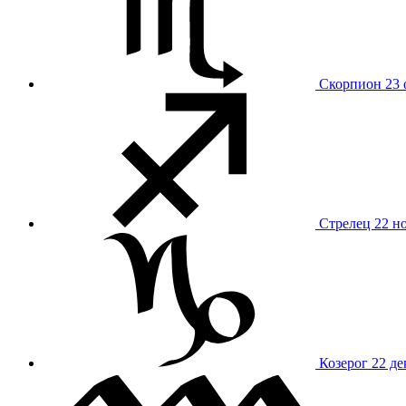
Скорпион
23 
Стрелец
22 н
Козерог
22 де