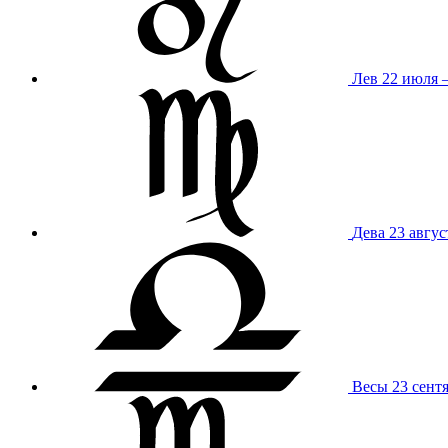
Лев
22 июля –
Дева
23 авгус
Весы
23 сент