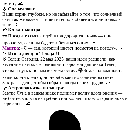
рутину. 🌊
🌟
Слепая зона
:
Ваши корни глубоки, но не забывайте о том, что солнечный
свет так же важен — ищите тепло в общении, а не только в
тени. 🌞
🧭
Ключ + мантра
:
🗝️ Посадите семена идей в плодородную почву — они
прорастут, если вы будете заботиться о них. 🌱
Мантра
: «Я — сад, который цветет несмотря на погоду». 🌼
🎯
Итоги дня для Тельца ♉️
:
♉️ Телец: Сегодня, 22 мая 2025, ваши идеи расцвели, как
весенние цветы. Сегодняшний гороскоп для знака Телец —
это ваш путь к новым возможностям. 🌍 Земля напоминает:
ваши корни крепки, но не забывайте о солнечном свете.
Завтра — день, чтобы собрать плоды своих трудов. 🌱
🌙
Астроподсказка на завтра
:
Завтра Луна в вашем знаке поднимет волну вдохновения —
не бойтесь плыть на гребне этой волны, чтобы открыть новые
горизонты. 🌊