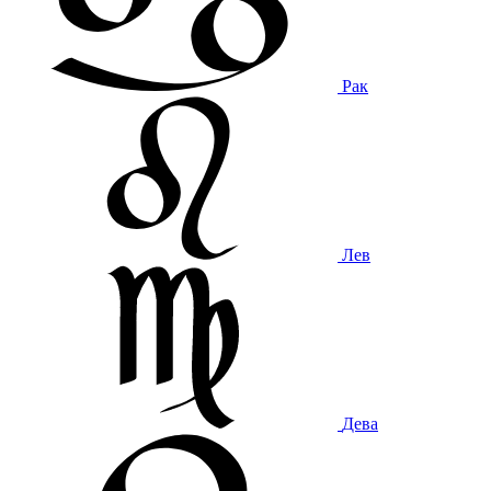
Рак
Лев
Дева