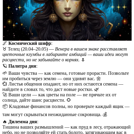
🌌
Космический шифр
:
♉️ Телец (20.04–20.05) —
Венера в вашем знаке расставляет
цветочные клумбы в лабиринте амбиций — ваши идеи могут
расцвести, но не забывайте о корнях.
🌷
🪐
Палитра дня
:
🌱 Ваши чувства — как семена, готовые прорасти. Позвольте
им пробиться через землю — они удивят вас. 🌼
💞 Листья общения опадают, но от них остаются семена —
найдите в словах то, что даст новые ростки. 🌿
🚀 Ваши цели — как цветы на поле — не прячьте их от
солнца, дайте шанс расцвести. 🌻
📦 Кладовые финансов полны, но проверьте каждый ящик —
там могут скрываться неожиданные сокровища. 💰
🔥
Дилемма дня
:
Тишина ваших размышлений — как пруд в лесу, отражающий
небо, но не позволяйте ей стать болото, затягивающим вас в