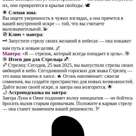
их, они превратятся в крылья свободы. 🕊️
🌟
Слепая зона
:
Вы ищете уверенность в чужих взглядах, а она прячется в
вашей внутренней искре — той, что вы считаете
малозначительной. 💫
🧭
Ключ + мантра
:
🗝️ Запустите стрелу своих желаний в небесах — она покажет
вам путь к новым целям. 🌌
Мантра
: «Я — стрелок, который всегда попадает в цель». 🎯
🎯
Итоги дня для Стрельца ♐️
:
♐️ Стрелец: Сегодня, 25 мая 2025, вы выпустили стрелы своих
амбиций в небо. Сегодняшний гороскоп для знака Стрелец —
это ваша мишень в хаосе. 🔥 Огонь напоминает: сжигая
сомнения, вы создаёте пространство для новых возможностей.
Дайте волю своей искре, и завтра она возгорится. 🌟
🌙
Астроподсказка на завтра
:
Завтра Луна в Овне поднимет волну инициатив — не бойтесь
бросить вызов старым привычкам. Положите в карман стрелу
— она станет знамением вашей решимости. 🏹