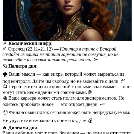
🌌
Космический шифр
:
♐️ Стрелец (22.11–21.12) —
Юпитер в трине с Венерой
создаёт из ваших мечтаний гармоничное созвучие, но не
позволяйте иллюзиям затмить реальность.
🎯
🪐
Палитра дня
:
🌪️ Ваши мысли — как вихрь, который может вырваться из
под контроля. Дайте им свободу, но не забывайте о цели. 💭
💞 Переплетите нити отношений с новыми знакомыми — они
могут стать неожиданными союзниками. 🌐
🚀 Ваша карьера может стать полем для экспериментов. Не
бойтесь пробовать новое — это откроет двери. 🗝️
📦 Финансовый поток сегодня может быть непредсказуемым.
Не упустите возможность поймать удачу. 💰
🔥
Дилемма дня
:
Ваши амбиции могут стать бременем — но если вы отпустите