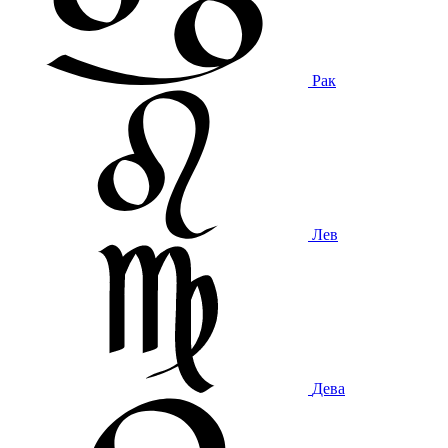
Рак
Лев
Дева