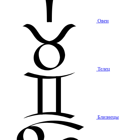
Овен
Телец
Близнецы