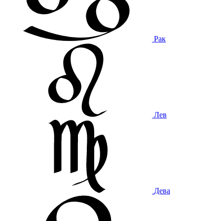
Рак
Лев
Дева