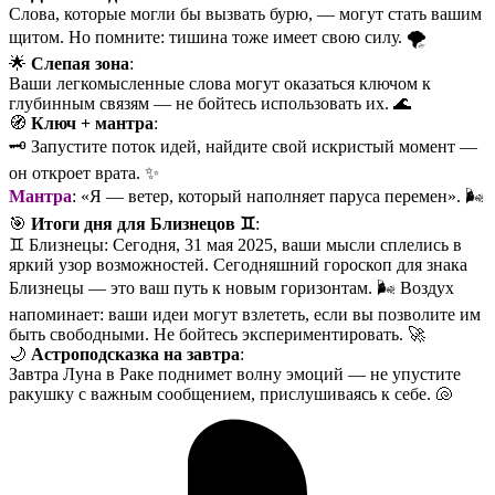
Слова, которые могли бы вызвать бурю, — могут стать вашим
щитом. Но помните: тишина тоже имеет свою силу. 🌪️
🌟
Слепая зона
:
Ваши легкомысленные слова могут оказаться ключом к
глубинным связям — не бойтесь использовать их. 🌊
🧭
Ключ + мантра
:
🗝️ Запустите поток идей, найдите свой искристый момент —
он откроет врата. ✨
Мантра
: «Я — ветер, который наполняет паруса перемен». 🌬️
🎯
Итоги дня для Близнецов ♊️
:
♊️ Близнецы: Сегодня, 31 мая 2025, ваши мысли сплелись в
яркий узор возможностей. Сегодняшний гороскоп для знака
Близнецы — это ваш путь к новым горизонтам. 🌬️ Воздух
напоминает: ваши идеи могут взлететь, если вы позволите им
быть свободными. Не бойтесь экспериментировать. 🚀
🌙
Астроподсказка на завтра
:
Завтра Луна в Раке поднимет волну эмоций — не упустите
ракушку с важным сообщением, прислушиваясь к себе. 🐚