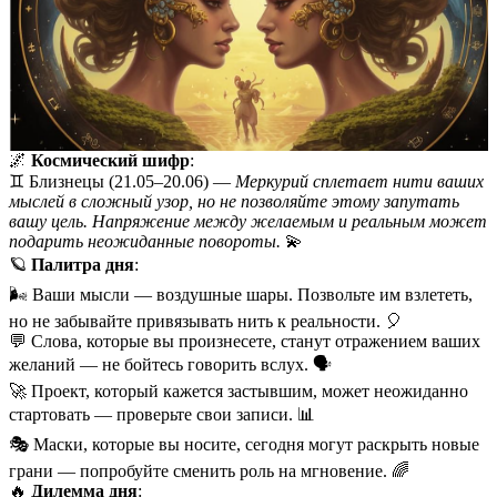
🌌
Космический шифр
:
♊️ Близнецы (21.05–20.06) —
Меркурий сплетает нити ваших
мыслей в сложный узор, но не позволяйте этому запутать
вашу цель. Напряжение между желаемым и реальным может
подарить неожиданные повороты.
💫
🪐
Палитра дня
:
🌬️ Ваши мысли — воздушные шары. Позвольте им взлететь,
но не забывайте привязывать нить к реальности. 🎈
💬 Слова, которые вы произнесете, станут отражением ваших
желаний — не бойтесь говорить вслух. 🗣️
🚀 Проект, который кажется застывшим, может неожиданно
стартовать — проверьте свои записи. 📊
🎭 Маски, которые вы носите, сегодня могут раскрыть новые
грани — попробуйте сменить роль на мгновение. 🌈
🔥
Дилемма дня
: