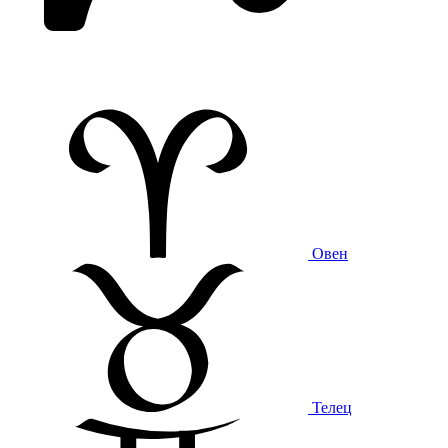
Овен
Телец