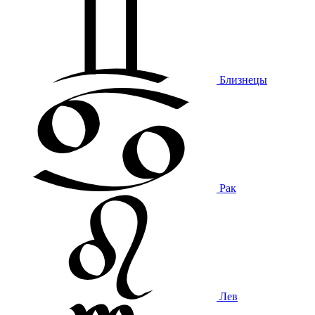
Близнецы
Рак
Лев