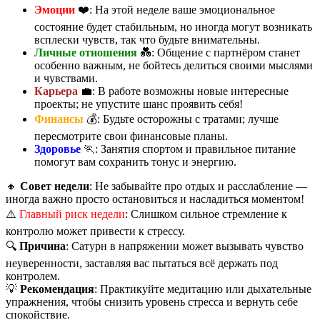
Эмоции
❤️: На этой неделе ваше эмоциональное
состояние будет стабильным, но иногда могут возникать
всплески чувств, так что будьте внимательны.
Личные отношения
💑: Общение с партнёром станет
особенно важным, не бойтесь делиться своими мыслями
и чувствами.
Карьера
💼: В работе возможны новые интересные
проекты; не упустите шанс проявить себя!
Финансы
💰: Будьте осторожны с тратами; лучше
пересмотрите свои финансовые планы.
Здоровье
🏃: Занятия спортом и правильное питание
помогут вам сохранить тонус и энергию.
🔸
Совет недели
: Не забывайте про отдых и расслабление —
иногда важно просто остановиться и насладиться моментом!
⚠️
Главный риск недели
: Слишком сильное стремление к
контролю может привести к стрессу.
🔍
Причина
: Сатурн в напряжении может вызывать чувство
неуверенности, заставляя вас пытаться всё держать под
контролем.
💡
Рекомендация
: Практикуйте медитацию или дыхательные
упражнения, чтобы снизить уровень стресса и вернуть себе
спокойствие.