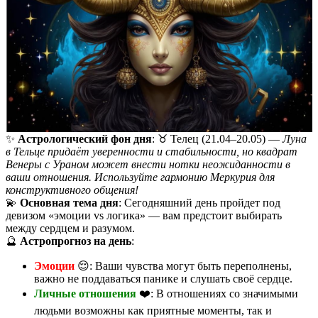
✨
Астрологический фон дня
: ♉️ Телец (21.04–20.05) —
Луна
в Тельце придаёт уверенности и стабильности, но квадрат
Венеры с Ураном может внести нотки неожиданности в
ваши отношения. Используйте гармонию Меркурия для
конструктивного общения!
💫
Основная тема дня
: Сегодняшний день пройдет под
девизом «эмоции vs логика» — вам предстоит выбирать
между сердцем и разумом.
🔮
Астропрогноз на день
:
Эмоции
😌: Ваши чувства могут быть переполнены,
важно не поддаваться панике и слушать своё сердце.
Личные отношения
❤️: В отношениях со значимыми
людьми возможны как приятные моменты, так и