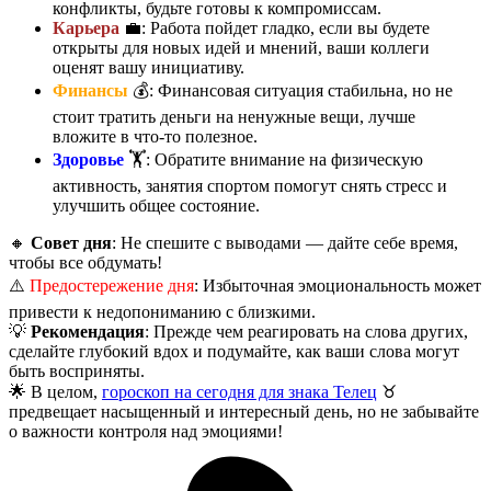
конфликты, будьте готовы к компромиссам.
Карьера
💼: Работа пойдет гладко, если вы будете
открыты для новых идей и мнений, ваши коллеги
оценят вашу инициативу.
Финансы
💰: Финансовая ситуация стабильна, но не
стоит тратить деньги на ненужные вещи, лучше
вложите в что-то полезное.
Здоровье
🏋️: Обратите внимание на физическую
активность, занятия спортом помогут снять стресс и
улучшить общее состояние.
🔸
Совет дня
: Не спешите с выводами — дайте себе время,
чтобы все обдумать!
⚠️
Предостережение дня
: Избыточная эмоциональность может
привести к недопониманию с близкими.
💡
Рекомендация
: Прежде чем реагировать на слова других,
сделайте глубокий вдох и подумайте, как ваши слова могут
быть восприняты.
🌟 В целом,
гороскоп на сегодня для знака Телец
♉️
предвещает насыщенный и интересный день, но не забывайте
о важности контроля над эмоциями!