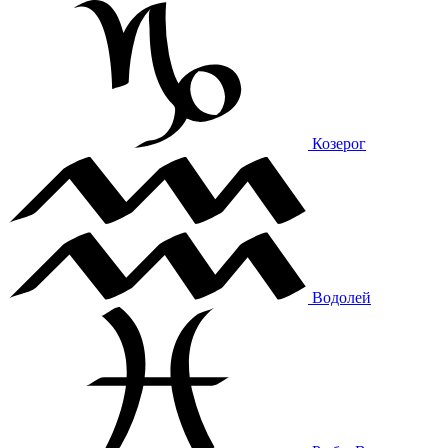
Козерог
Водолей