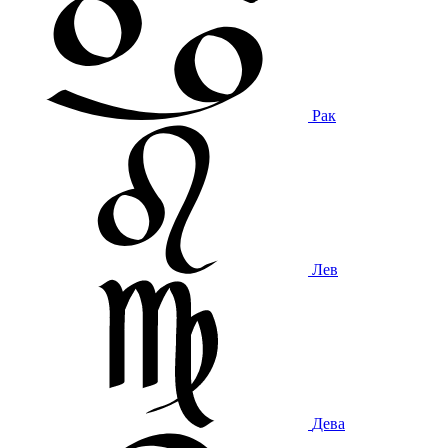
Рак
Лев
Дева