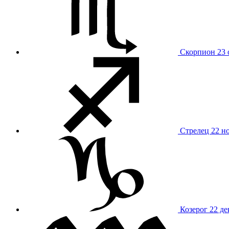
Скорпион
23 
Стрелец
22 н
Козерог
22 де