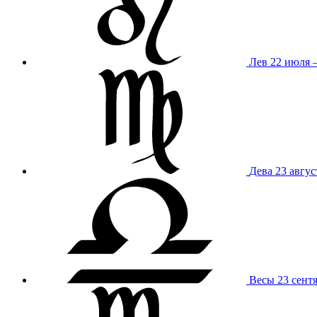
Лев
22 июля –
Дева
23 авгус
Весы
23 сент