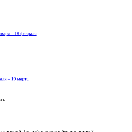
нваря – 18 февраля
аля – 19 марта
оз:
пад эмоций. Где найти опору в бурном потоке?