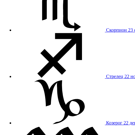
Скорпион
23 
Стрелец
22 н
Козерог
22 де