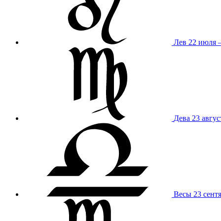
Лев
22 июля –
Дева
23 авгус
Весы
23 сент