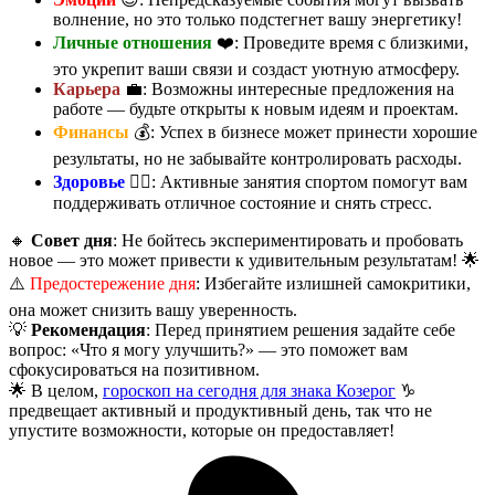
волнение, но это только подстегнет вашу энергетику!
Личные отношения
❤️: Проведите время с близкими,
это укрепит ваши связи и создаст уютную атмосферу.
Карьера
💼: Возможны интересные предложения на
работе — будьте открыты к новым идеям и проектам.
Финансы
💰: Успех в бизнесе может принести хорошие
результаты, но не забывайте контролировать расходы.
Здоровье
🏃‍♂️: Активные занятия спортом помогут вам
поддерживать отличное состояние и снять стресс.
🔸
Совет дня
: Не бойтесь экспериментировать и пробовать
новое — это может привести к удивительным результатам! 🌟
⚠️
Предостережение дня
: Избегайте излишней самокритики,
она может снизить вашу уверенность.
💡
Рекомендация
: Перед принятием решения задайте себе
вопрос: «Что я могу улучшить?» — это поможет вам
сфокусироваться на позитивном.
🌟 В целом,
гороскоп на сегодня для знака Козерог
♑
предвещает активный и продуктивный день, так что не
упустите возможности, которые он предоставляет!