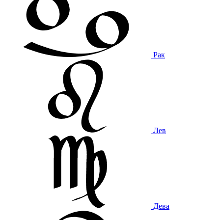
Рак
Лев
Дева