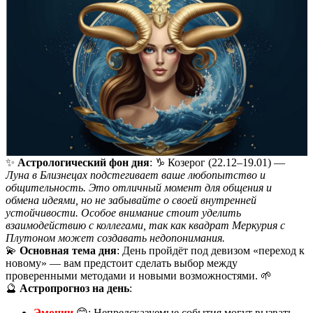
✨
Астрологический фон дня
: ♑ Козерог (22.12–19.01) —
Луна в Близнецах подстегивает ваше любопытство и
общительность. Это отличный момент для общения и
обмена идеями, но не забывайте о своей внутренней
устойчивости. Особое внимание стоит уделить
взаимодействию с коллегами, так как квадрат Меркурия с
Плутоном может создавать недопонимания.
💫
Основная тема дня
: День пройдёт под девизом «переход к
новому» — вам предстоит сделать выбор между
проверенными методами и новыми возможностями. 🌱
🔮
Астропрогноз на день
:
Эмоции
😊: Непредсказуемые события могут вызвать