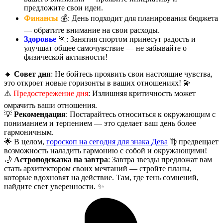
предложите свои идеи.
Финансы
💰: День подходит для планирования бюджета
— обратите внимание на свои расходы.
Здоровье
🏃: Занятия спортом принесут радость и
улучшат общее самочувствие — не забывайте о
физической активности!
🔸
Совет дня
: Не бойтесь проявить свои настоящие чувства,
это откроет новые горизонты в ваших отношениях! 💫
⚠️
Предостережение дня
: Излишняя критичность может
омрачить ваши отношения.
💡
Рекомендация
: Постарайтесь относиться к окружающим с
пониманием и терпением — это сделает ваш день более
гармоничным.
🌟 В целом,
гороскоп на сегодня для знака Дева
♍ предвещает
возможность наладить гармонию с собой и окружающими!
🌙
Астроподсказка на завтра
: Завтра звезды предложат вам
стать архитектором своих мечтаний — стройте планы,
которые вдохновят на действие. Там, где тень сомнений,
найдите свет уверенности. ✨