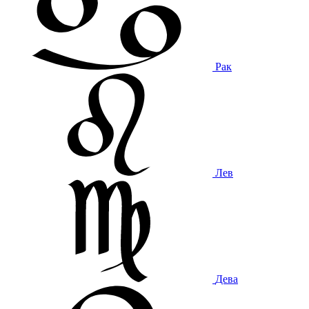
Рак
Лев
Дева