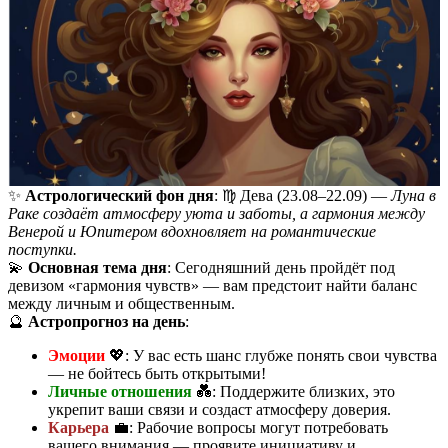
✨
Астрологический фон дня
: ♍ Дева (23.08–22.09) —
Луна в
Раке создаёт атмосферу уюта и заботы, а гармония между
Венерой и Юпитером вдохновляет на романтические
поступки.
💫
Основная тема дня
: Сегодняшний день пройдёт под
девизом «гармония чувств» — вам предстоит найти баланс
между личным и общественным.
🔮
Астропрогноз на день
:
Эмоции
💖: У вас есть шанс глубже понять свои чувства
— не бойтесь быть открытыми!
Личные отношения
💑: Поддержите близких, это
укрепит ваши связи и создаст атмосферу доверия.
Карьера
💼: Рабочие вопросы могут потребовать
вашего внимания — проявите инициативу и