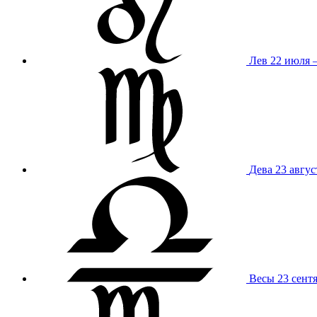
Лев
22 июля –
Дева
23 авгус
Весы
23 сент