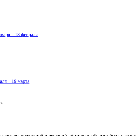
нваря – 18 февраля
аля – 19 марта
з:
т завесу возможностей и решений. Этот день обещает быть насы