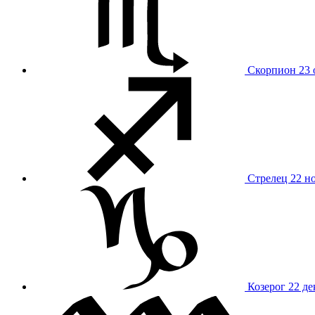
Скорпион
23 
Стрелец
22 н
Козерог
22 де