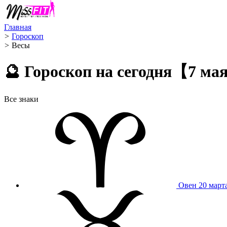
Главная
>
Гороскоп
>
Весы ️
🔮 Гороскоп на сегодня【7 ма
Все знаки
Овен
20 март