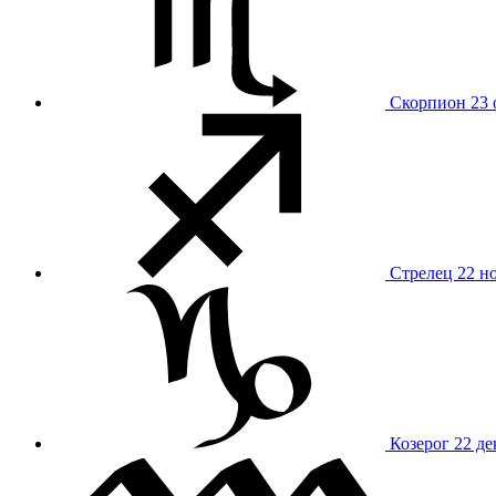
Скорпион
23 
Стрелец
22 н
Козерог
22 де