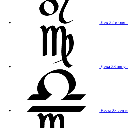
Лев
22 июля –
Дева
23 авгус
Весы
23 сент