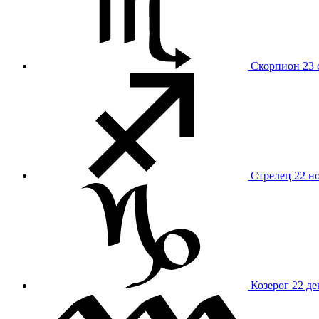
Скорпион
23 
Стрелец
22 н
Козерог
22 де