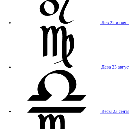
Лев
22 июля –
Дева
23 авгус
Весы
23 сент