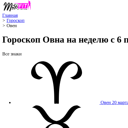
Главная
>
Гороскоп
>
Овен ️
Гороскоп Овна на неделю с 6 п
Все знаки
Овен
20 март