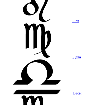
Лев
Дева
Весы