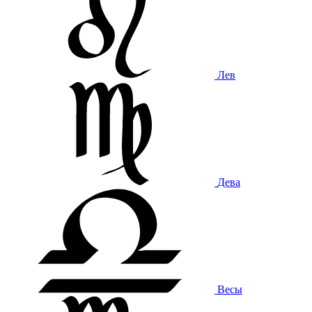
Лев
Дева
Весы