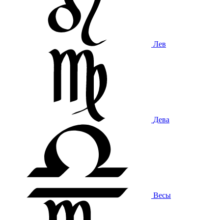
Лев
Дева
Весы