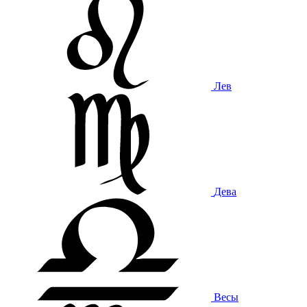
Лев
Дева
Весы