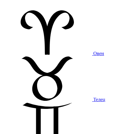
Овен
Телец