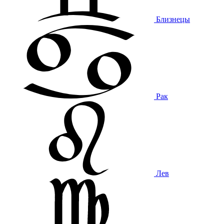
Близнецы
Рак
Лев