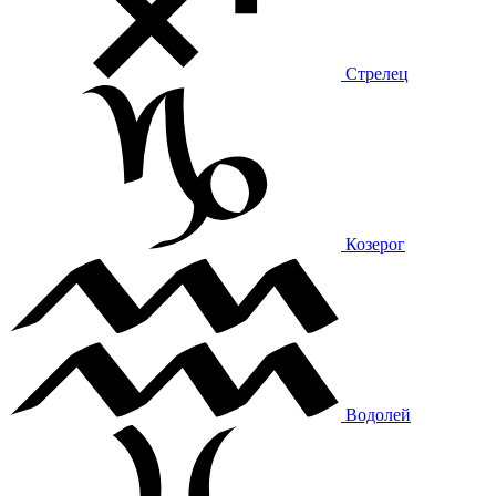
Стрелец
Козерог
Водолей