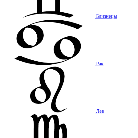
Близнецы
Рак
Лев