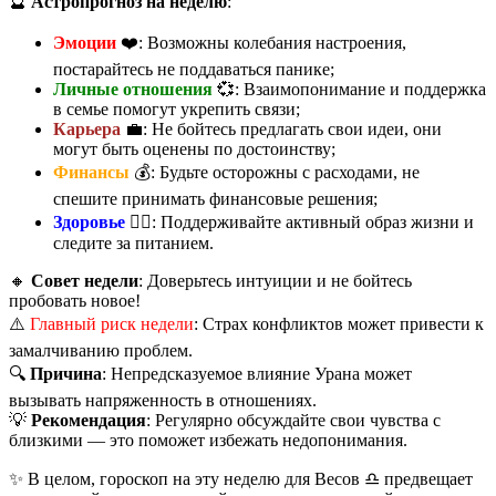
🔮
Астропрогноз на неделю
:
Эмоции
❤️: Возможны колебания настроения,
постарайтесь не поддаваться панике;
Личные отношения
💞: Взаимопонимание и поддержка
в семье помогут укрепить связи;
Карьера
💼: Не бойтесь предлагать свои идеи, они
могут быть оценены по достоинству;
Финансы
💰: Будьте осторожны с расходами, не
спешите принимать финансовые решения;
Здоровье
🏃‍♂️: Поддерживайте активный образ жизни и
следите за питанием.
🔸
Совет недели
: Доверьтесь интуиции и не бойтесь
пробовать новое!
⚠️
Главный риск недели
: Страх конфликтов может привести к
замалчиванию проблем.
🔍
Причина
: Непредсказуемое влияние Урана может
вызывать напряженность в отношениях.
💡
Рекомендация
: Регулярно обсуждайте свои чувства с
близкими — это поможет избежать недопонимания.
✨ В целом, гороскоп на эту неделю для Весов ♎️ предвещает