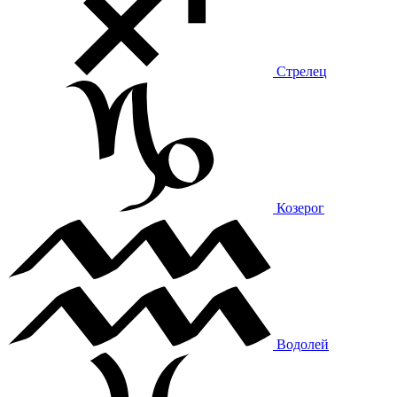
Стрелец
Козерог
Водолей