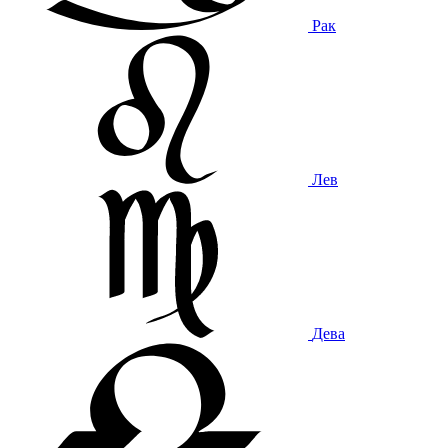
Рак
Лев
Дева