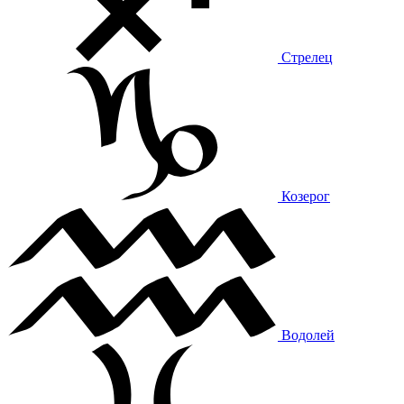
Стрелец
Козерог
Водолей