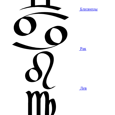
Близнецы
Рак
Лев