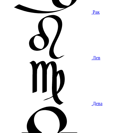
Рак
Лев
Дева