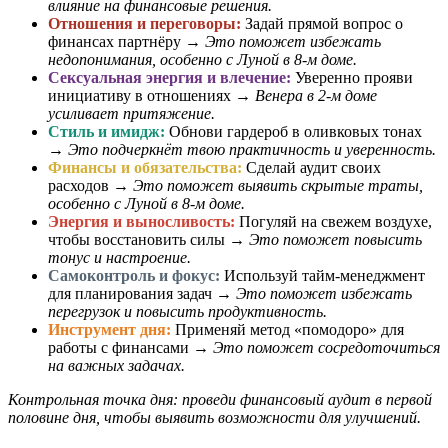
влияние на финансовые решения.
Отношения и переговоры:
Задай прямой вопрос о
финансах партнёру →
Это поможет избежать
недопонимания, особенно с Луной в 8-м доме.
Сексуальная энергия и влечение:
Уверенно прояви
инициативу в отношениях →
Венера в 2-м доме
усиливает притяжение.
Стиль и имидж:
Обнови гардероб в оливковых тонах
→
Это подчеркнёт твою практичность и уверенность.
Финансы и обязательства:
Сделай аудит своих
расходов →
Это поможет выявить скрытые траты,
особенно с Луной в 8-м доме.
Энергия и выносливость:
Погуляй на свежем воздухе,
чтобы восстановить силы →
Это поможет повысить
тонус и настроение.
Самоконтроль и фокус:
Используй тайм-менеджмент
для планирования задач →
Это поможет избежать
перегрузок и повысить продуктивность.
Инструмент дня:
Применяй метод «помодоро» для
работы с финансами →
Это поможет сосредоточиться
на важных задачах.
Контрольная точка дня: проведи финансовый аудит в первой
половине дня, чтобы выявить возможности для улучшений.