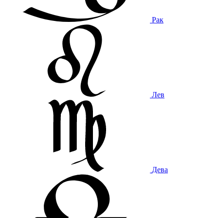
Рак
Лев
Дева