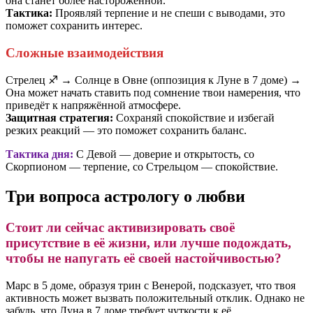
она станет более настороженной.
Тактика:
Проявляй терпение и не спеши с выводами, это
поможет сохранить интерес.
Сложные взаимодействия
Стрелец ♐️ → Солнце в Овне (оппозиция к Луне в 7 доме) →
Она может начать ставить под сомнение твои намерения, что
приведёт к напряжённой атмосфере.
Защитная стратегия:
Сохраняй спокойствие и избегай
резких реакций — это поможет сохранить баланс.
Тактика дня:
С Девой — доверие и открытость, со
Скорпионом — терпение, со Стрельцом — спокойствие.
Три вопроса астрологу о любви
Стоит ли сейчас активизировать своё
присутствие в её жизни, или лучше подождать,
чтобы не напугать её своей настойчивостью?
Марс в 5 доме, образуя трин с Венерой, подсказует, что твоя
активность может вызвать положительный отклик. Однако не
забудь, что Луна в 7 доме требует чуткости к её