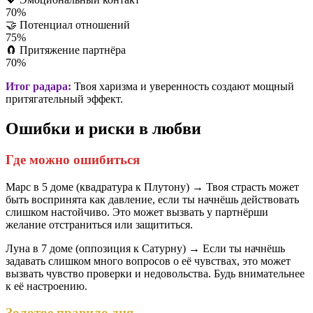
70%
🤝
Потенциал отношений
75%
🧲
Притяжение партнёра
70%
Итог радара:
Твоя харизма и уверенность создают мощный
притягательный эффект.
Ошибки и риски в любви
Где можно ошибиться
Марс в 5 доме (квадратура к Плутону) → Твоя страсть может
быть воспринята как давление, если ты начнёшь действовать
слишком настойчиво. Это может вызвать у партнёрши
желание отстраниться или защититься.
Луна в 7 доме (оппозиция к Сатурну) → Если ты начнёшь
задавать слишком много вопросов о её чувствах, это может
вызвать чувство проверки и недовольства. Будь внимательнее
к её настроению.
Золотое правило дня