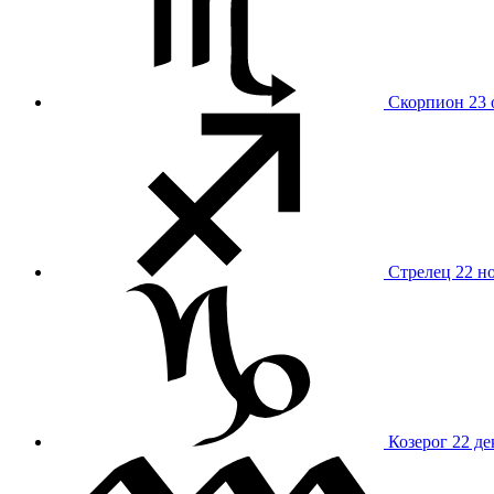
Скорпион
23 
Стрелец
22 н
Козерог
22 де