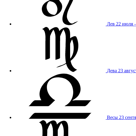
Лев
22 июля –
Дева
23 авгус
Весы
23 сент