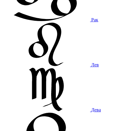
Рак
Лев
Дева