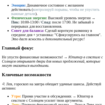
Эмоции:
Динамичное состояние с желанием
действовать (
контролируй порывы, чтобы не упустить
важные детали
).
Физическая энергия:
Высокий уровень энергии →
Пик:
10:00-13:00 /
Спад:
после 17:00. Не забывай о
перерывах для восстановления.
Совет для баланса:
Сделай короткую разминку в
середине дня + установка: "Сфокусируюсь на главном".
Это даст ясность и дополнительный ресурс!
Главный фокус
Не упусти финансовые возможности! →
Юпитер в секстиле с
Солнцем открывает двери для новых предложений, которые
могут оказаться выгодными.
Ключевые возможности
♌️ Лев, гороскоп на завтра обещает удачные шансы. Действуй
активно:
Утро:
Прими участие в обсуждениях → Юпитер в
секстиле с Солнцем усилит твои аргументы.
День:
Проведи финансовый анализ → Луна в Деве даст