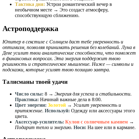
Тактика дня:
Устрои романтический вечер в
необычном месте → Это создаст атмосферу,
способствующую сближению.
Астроподдержка
Юпитер в секстиле с Солнцем даст тебе уверенность и
оптимизм, позволяя принимать решения без колебаний. Луна в
Деве усилит твои аналитические способности, что поможет
в финансовых вопросах. Эта энергия поддержит твою
решимость и стратегическое мышление. Ниже — символы и
подсказки, которые усилят твою позицию завтра.
Талисманы твоей удачи
Число силы:
8
→
Энергия для успеха и стабильности
.
Практика:
Начинай важные дела в 8:00.
Цвет энергии:
Золотой
→
Усилит уверенность и
притяжение
.
Используй:
Одежду или аксессуары этого
цвета.
Аксессуар-усилитель:
Кулон с солнечным камнем
→
Подарит тепло и энергию
.
Носи:
На шее или в кармане.