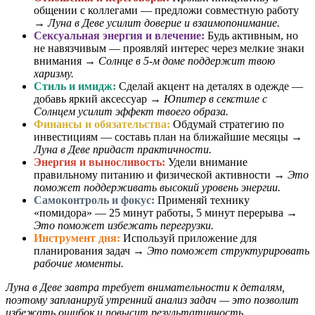
общении с коллегами — предложи совместную работу
→
Луна в Деве усилит доверие и взаимопонимание.
Сексуальная энергия и влечение:
Будь активным, но
не навязчивым — проявляй интерес через мелкие знаки
внимания →
Солнце в 5-м доме поддержит твою
харизму.
Стиль и имидж:
Сделай акцент на деталях в одежде —
добавь яркий аксессуар →
Юпитер в секстиле с
Солнцем усилит эффект твоего образа.
Финансы и обязательства:
Обдумай стратегию по
инвестициям — составь план на ближайшие месяцы →
Луна в Деве придаст практичности.
Энергия и выносливость:
Удели внимание
правильному питанию и физической активности →
Это
поможет поддерживать высокий уровень энергии.
Самоконтроль и фокус:
Применяй технику
«помидора» — 25 минут работы, 5 минут перерыва →
Это поможет избежать перегрузки.
Инструмент дня:
Используй приложение для
планирования задач →
Это поможет структурировать
рабочие моменты.
Луна в Деве завтра требует внимательности к деталям,
поэтому запланируй утренний анализ задач — это позволит
избежать ошибок и повысит результативность.