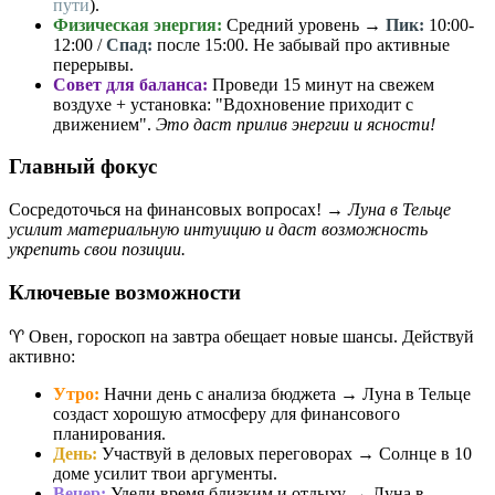
пути
).
Физическая энергия:
Средний уровень →
Пик:
10:00-
12:00 /
Спад:
после 15:00. Не забывай про активные
перерывы.
Совет для баланса:
Проведи 15 минут на свежем
воздухе + установка: "Вдохновение приходит с
движением".
Это даст прилив энергии и ясности!
Главный фокус
Сосредоточься на финансовых вопросах! →
Луна в Тельце
усилит материальную интуицию и даст возможность
укрепить свои позиции.
Ключевые возможности
♈️ Овен, гороскоп на завтра обещает новые шансы. Действуй
активно:
Утро:
Начни день с анализа бюджета → Луна в Тельце
создаст хорошую атмосферу для финансового
планирования.
День:
Участвуй в деловых переговорах → Солнце в 10
доме усилит твои аргументы.
Вечер:
Удели время близким и отдыху → Луна в