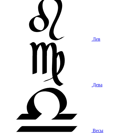
Лев
Дева
Весы