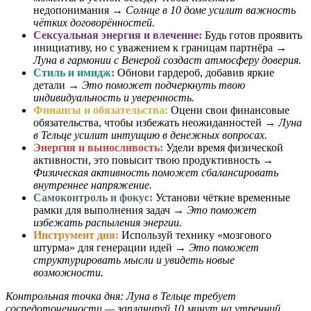
недопонимания →
Солнце в 10 доме усилит важность
чётких договорённостей.
Сексуальная энергия и влечение:
Будь готов проявить
инициативу, но с уважением к границам партнёра →
Луна в гармонии с Венерой создаст атмосферу доверия.
Стиль и имидж:
Обнови гардероб, добавив яркие
детали →
Это поможет подчеркнуть твою
индивидуальность и уверенность.
Финансы и обязательства:
Оцени свои финансовые
обязательства, чтобы избежать неожиданностей →
Луна
в Тельце усилит интуицию в денежных вопросах.
Энергия и выносливость:
Удели время физической
активности, это повысит твою продуктивность →
Физическая активность поможет сбалансировать
внутреннее напряжение.
Самоконтроль и фокус:
Установи чёткие временные
рамки для выполнения задач →
Это поможет
избежать распыления энергии.
Инструмент дня:
Используй технику «мозгового
штурма» для генерации идей →
Это поможет
структурировать мысли и увидеть новые
возможности.
Контрольная точка дня: Луна в Тельце требует
сосредоточенности — запланируй 10 минут на утренний