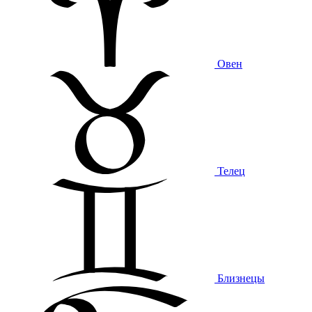
Овен
Телец
Близнецы