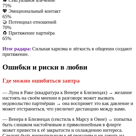
🔥
Сексуальное влечение
75%
💖
Эмоциональный контакт
65%
🤝
Потенциал отношений
70%
🧲
Притяжение партнёра
65%
Итог радара:
Сильная харизма и лёгкость в общении создают
притяжение.
Ошибки и риски в любви
Где можно ошибиться завтра
— Луна в Раке (квадратура к Венере в Близнецах) → желание
настоять на своём мнении в разговоре может вызвать
недовольство партнёрши → она воспримет это как давление и
может отстраниться, что увеличит дистанцию между вами.
— Венера в Близнецах (секстиль к Марсу в Овне) → попытка
быть слишком настойчивым и прямолинейным в флирте
может привести к её закрытости и охлаждению интереса.
Следует быть внимательным к её реакциям и не давить на