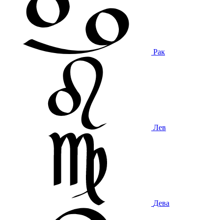
Рак
Лев
Дева