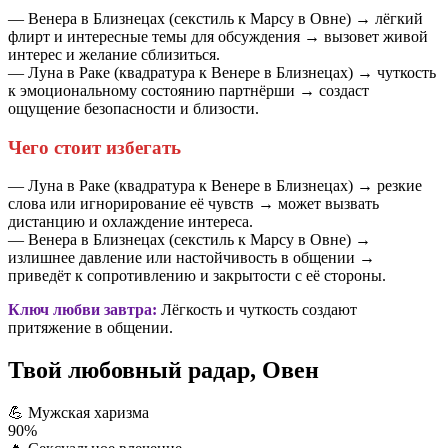
— Венера в Близнецах (секстиль к Марсу в Овне) → лёгкий
флирт и интересные темы для обсуждения → вызовет живой
интерес и желание сблизиться.
— Луна в Раке (квадратура к Венере в Близнецах) → чуткость
к эмоциональному состоянию партнёрши → создаст
ощущение безопасности и близости.
Чего стоит избегать
— Луна в Раке (квадратура к Венере в Близнецах) → резкие
слова или игнорирование её чувств → может вызвать
дистанцию и охлаждение интереса.
— Венера в Близнецах (секстиль к Марсу в Овне) →
излишнее давление или настойчивость в общении →
приведёт к сопротивлению и закрытости с её стороны.
Ключ любви завтра:
Лёгкость и чуткость создают
притяжение в общении.
Твой любовный радар, Овен
💪
Мужская харизма
90%