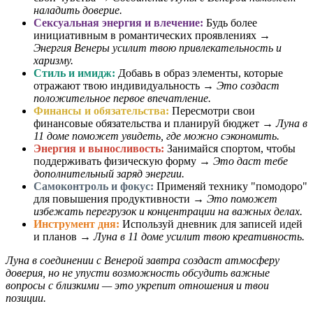
наладить доверие.
Сексуальная энергия и влечение:
Будь более
инициативным в романтических проявлениях →
Энергия Венеры усилит твою привлекательность и
харизму.
Стиль и имидж:
Добавь в образ элементы, которые
отражают твою индивидуальность →
Это создаст
положительное первое впечатление.
Финансы и обязательства:
Пересмотри свои
финансовые обязательства и планируй бюджет →
Луна в
11 доме поможет увидеть, где можно сэкономить.
Энергия и выносливость:
Занимайся спортом, чтобы
поддерживать физическую форму →
Это даст тебе
дополнительный заряд энергии.
Самоконтроль и фокус:
Применяй технику "помодоро"
для повышения продуктивности →
Это поможет
избежать перегрузок и концентрации на важных делах.
Инструмент дня:
Используй дневник для записей идей
и планов →
Луна в 11 доме усилит твою креативность.
Луна в соединении с Венерой завтра создаст атмосферу
доверия, но не упусти возможность обсудить важные
вопросы с близкими — это укрепит отношения и твои
позиции.