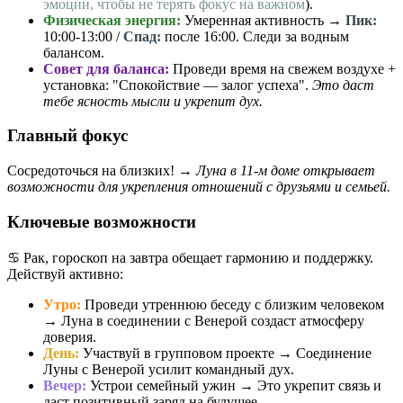
эмоции, чтобы не терять фокус на важном
).
Физическая энергия:
Умеренная активность →
Пик:
10:00-13:00 /
Спад:
после 16:00. Следи за водным
балансом.
Совет для баланса:
Проведи время на свежем воздухе +
установка: "Спокойствие — залог успеха".
Это даст
тебе ясность мысли и укрепит дух.
Главный фокус
Сосредоточься на близких! →
Луна в 11-м доме открывает
возможности для укрепления отношений с друзьями и семьей.
Ключевые возможности
♋️ Рак, гороскоп на завтра обещает гармонию и поддержку.
Действуй активно:
Утро:
Проведи утреннюю беседу с близким человеком
→ Луна в соединении с Венерой создаст атмосферу
доверия.
День:
Участвуй в групповом проекте → Соединение
Луны с Венерой усилит командный дух.
Вечер:
Устрои семейный ужин → Это укрепит связь и
даст позитивный заряд на будущее.