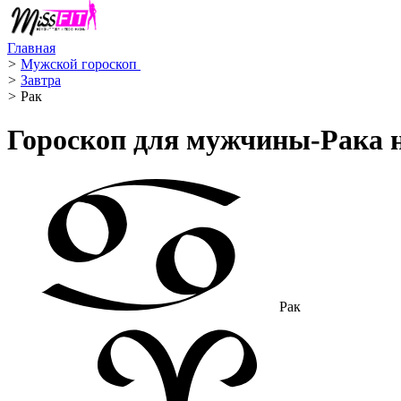
Главная
>
Мужской гороскоп ️
>
Завтра
>
Рак ️
Гороскоп для мужчины-Рака н
Рак