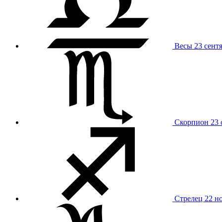
Весы
23 сент
Скорпион
23 
Стрелец
22 н