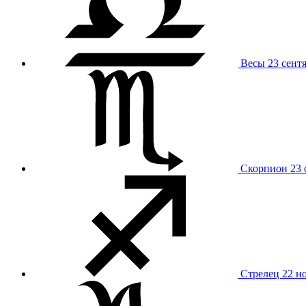
Весы
23 сент
Скорпион
23 
Стрелец
22 н