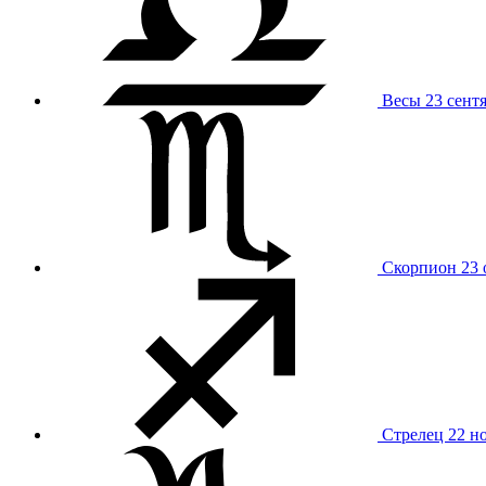
Весы
23 сент
Скорпион
23 
Стрелец
22 н