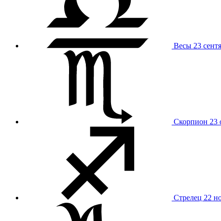
Весы
23 сент
Скорпион
23 
Стрелец
22 н