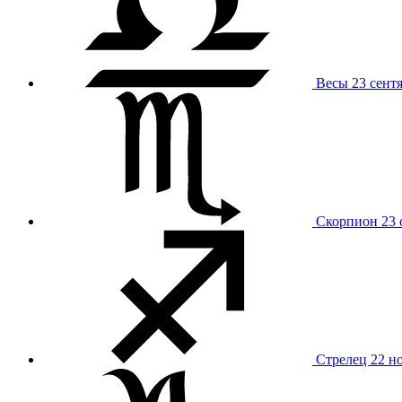
Весы
23 сент
Скорпион
23 
Стрелец
22 н