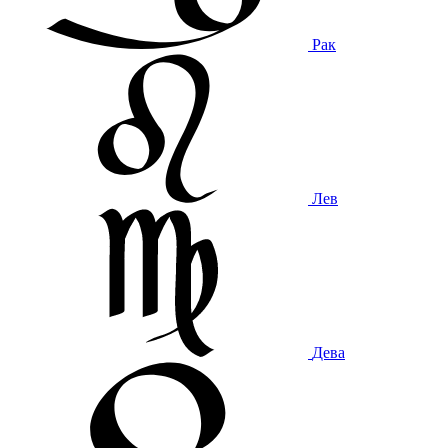
Рак
Лев
Дева