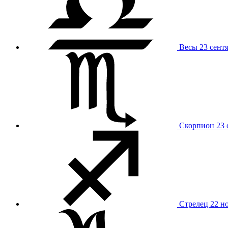
Весы
23 сент
Скорпион
23 
Стрелец
22 н