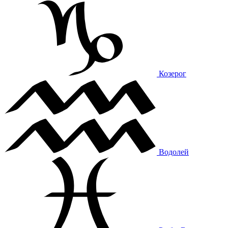
Козерог
Водолей