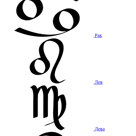
Рак
Лев
Дева