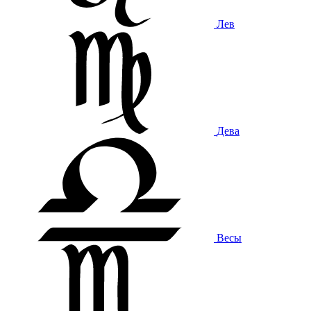
Лев
Дева
Весы