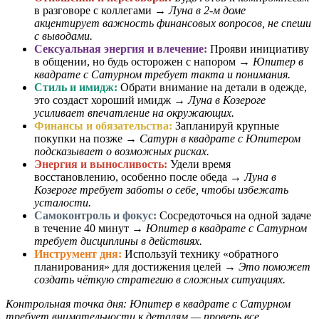
в разговоре с коллегами →
Луна в 2-м доме
акцентирует важность финансовых вопросов, не спеши
с выводами.
Сексуальная энергия и влечение:
Прояви инициативу
в общении, но будь осторожен с напором →
Юпитер в
квадрате с Сатурном требует такта и понимания.
Стиль и имидж:
Обрати внимание на детали в одежде,
это создаст хороший имидж →
Луна в Козероге
усиливает впечатление на окружающих.
Финансы и обязательства:
Запланируй крупные
покупки на позже →
Сатурн в квадрате с Юпитером
подсказывает о возможных рисках.
Энергия и выносливость:
Удели время
восстановлению, особенно после обеда →
Луна в
Козероге требует заботы о себе, чтобы избежать
усталости.
Самоконтроль и фокус:
Сосредоточься на одной задаче
в течение 40 минут →
Юпитер в квадрате с Сатурном
требует дисциплины в действиях.
Инструмент дня:
Используй технику «обратного
планирования» для достижения целей →
Это поможет
создать чёткую стратегию в сложных ситуациях.
Контрольная точка дня: Юпитер в квадрате с Сатурном
требует внимательности к деталям — проверь все