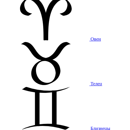
Овен
Телец
Близнецы