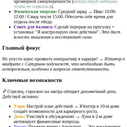
чрезмерной самоуверенности (
контролируй амбиции,
чтобы не сорваться
).
Физическая энергия:
Средний заряд →
Пик:
10:00-
12:00 /
Спад:
после 15:00. Обеспечь себе время для
отдыха после обеда.
Совет для баланса:
Сделай перерыв на прогулку +
установка: "Я контролирую свои действия".
Это даст
ясность мышления и восстановит силы.
Главный фокус
Не упусти шанс проявить инициативу в карьере! →
Юпитер в
квадрате с Сатурном подскажет, что необходимо быть
осторожным, особенно в вопросах ответственности.
Ключевые возможности
♐️ Стрелец, гороскоп на завтра обещает динамичный день.
Действуй активно:
Утро:
Настрой план действий → Юпитер в 10-м доме
создаёт возможности для карьерного роста.
День:
Участвуй в обсуждениях → Луна в 2-м доме
активирует финансовые вопросы.
Вечер:
Проведи время с близкими → Это восстановит