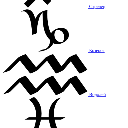
Стрелец
Козерог
Водолей