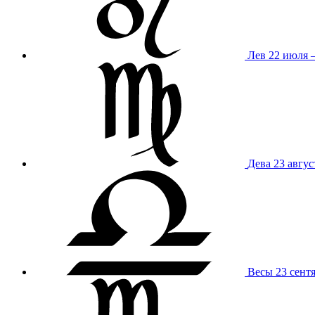
Лев
22 июля –
Дева
23 авгус
Весы
23 сент