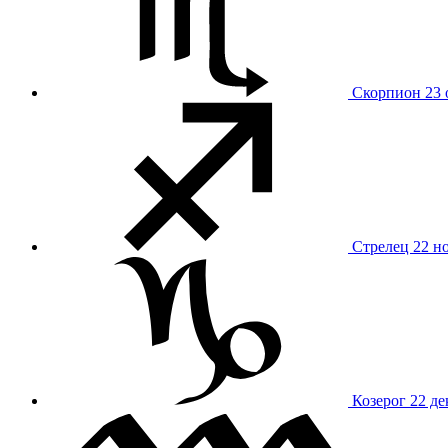
Скорпион
23 
Стрелец
22 н
Козерог
22 де