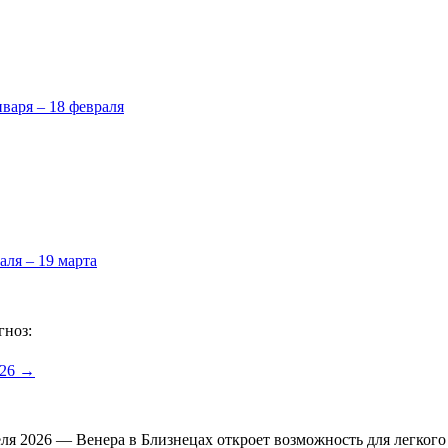
нваря – 18 февраля
аля – 19 марта
гноз:
026 →
реля 2026 — Венера в Близнецах откроет возможность для легког