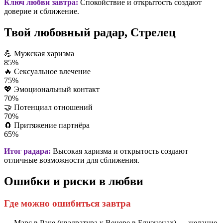
Ключ любви завтра:
Спокойствие и открытость создают
доверие и сближение.
Твой любовный радар, Стрелец
💪
Мужская харизма
85%
🔥
Сексуальное влечение
75%
💖
Эмоциональный контакт
70%
🤝
Потенциал отношений
70%
🧲
Притяжение партнёра
65%
Итог радара:
Высокая харизма и открытость создают
отличные возможности для сближения.
Ошибки и риски в любви
Где можно ошибиться завтра
— Марс в Раке (квадратура к Венере в Близнецах) → желание