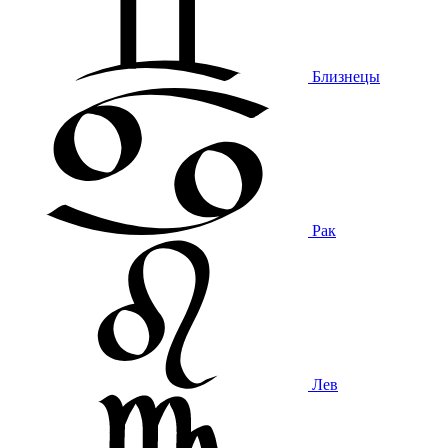
Близнецы
Рак
Лев