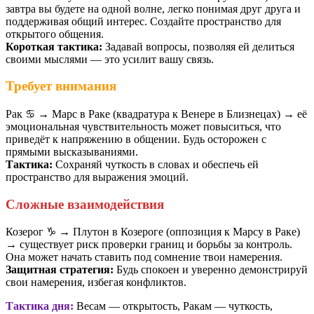
завтра вы будете на одной волне, легко понимая друг друга и
поддерживая общий интерес. Создайте пространство для
открытого общения.
Короткая тактика:
Задавай вопросы, позволяя ей делиться
своими мыслями — это усилит вашу связь.
Требует внимания
Рак ♋️ → Марс в Раке (квадратура к Венере в Близнецах) → её
эмоциональная чувствительность может повыситься, что
приведёт к напряжению в общении. Будь осторожен с
прямыми высказываниями.
Тактика:
Сохраняй чуткость в словах и обеспечь ей
пространство для выражения эмоций.
Сложные взаимодействия
Козерог ♑️ → Плутон в Козероге (оппозиция к Марсу в Раке)
→ существует риск проверки границ и борьбы за контроль.
Она может начать ставить под сомнение твои намерения.
Защитная стратегия:
Будь спокоен и уверенно демонстрируй
свои намерения, избегая конфликтов.
Тактика дня:
Весам — открытость, Ракам — чуткость,