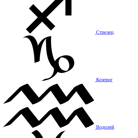
Стрелец
Козерог
Водолей