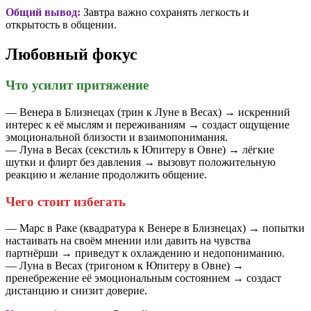
Общий вывод:
Завтра важно сохранять легкость и
открытость в общении.
Любовный фокус
Что усилит притяжение
— Венера в Близнецах (трин к Луне в Весах) → искренний
интерес к её мыслям и переживаниям → создаст ощущение
эмоциональной близости и взаимопонимания.
— Луна в Весах (секстиль к Юпитеру в Овне) → лёгкие
шутки и флирт без давления → вызовут положительную
реакцию и желание продолжить общение.
Чего стоит избегать
— Марс в Раке (квадратура к Венере в Близнецах) → попытки
настаивать на своём мнении или давить на чувства
партнёрши → приведут к охлаждению и недопониманию.
— Луна в Весах (тригоном к Юпитеру в Овне) →
пренебрежение её эмоциональным состоянием → создаст
дистанцию и снизит доверие.