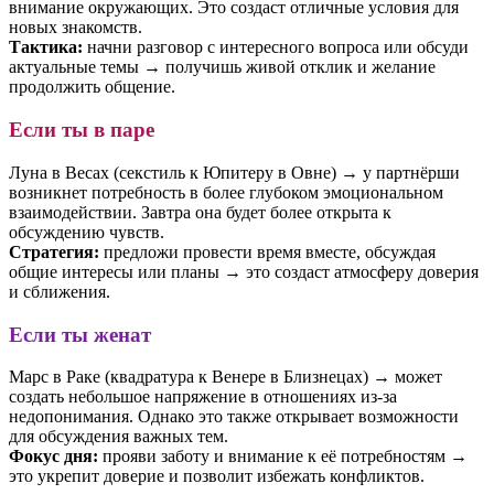
внимание окружающих. Это создаст отличные условия для
новых знакомств.
Тактика:
начни разговор с интересного вопроса или обсуди
актуальные темы → получишь живой отклик и желание
продолжить общение.
Если ты в паре
Луна в Весах (секстиль к Юпитеру в Овне) → у партнёрши
возникнет потребность в более глубоком эмоциональном
взаимодействии. Завтра она будет более открыта к
обсуждению чувств.
Стратегия:
предложи провести время вместе, обсуждая
общие интересы или планы → это создаст атмосферу доверия
и сближения.
Если ты женат
Марс в Раке (квадратура к Венере в Близнецах) → может
создать небольшое напряжение в отношениях из-за
недопонимания. Однако это также открывает возможности
для обсуждения важных тем.
Фокус дня:
прояви заботу и внимание к её потребностям →
это укрепит доверие и позволит избежать конфликтов.