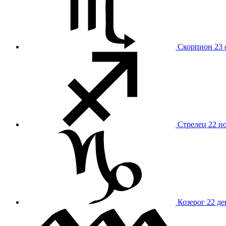
Скорпион
23 
Стрелец
22 н
Козерог
22 де