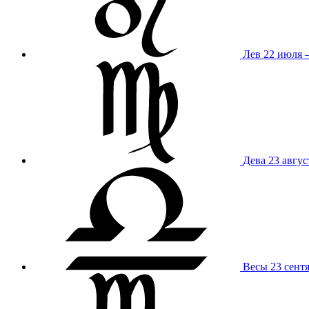
Лев
22 июля –
Дева
23 авгус
Весы
23 сент