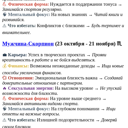
💪
Физическая форма:
Нуждается в поддержании тонуса →
Занимайся спортом регулярно.
🧠
Ментальный фокус:
На новых знаниях →
Читай книги и
развивайся.
⚠️
Что избегать:
Конфликтов с близкими →
Будь терпимее и
внимательнее.
Мужчина-Скорпион
(23 октября - 21 ноября) ♏
💼
Карьера:
Успех в творческих проектах →
Прояви
креативность в работе и не бойся выделяться.
💰
Финансы:
Возможны неожиданные доходы →
Ищи новые
способы увеличения финансов.
💞
Отношения:
Эмоциональная близость важна →
Создавай
доверительные отношения с партнером.
🔥
Сексуальная энергия:
На высоком уровне →
Не упускай
возможности для близости.
💪
Физическая форма:
На уровне выше среднего →
Занимайся активными видами спорта.
🧠
Ментальный фокус:
На глубоком понимании →
Ищи
ответы на важные вопросы.
⚠️
Что избегать:
Излишней подозрительности →
Доверяй
своим близким.