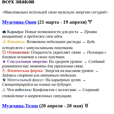
всех знаков
«Максимально используй свою мужскую энергию сегодня!»
Мужчина-Овен
(21 марта - 19 апреля) ♈
💼
Карьера:
Новые возможности для роста →
Прояви
инициативу и предложи свои идеи.
💰
Финансы:
Возможны небольшие расходы →
Будь
осторожен с импульсивными покупками.
💞
Отношения:
Открытость укрепляет связи →
Поговори с
близким человеком о своих чувствах.
🔥
Сексуальная энергия:
На среднем уровне →
Создавай
романтические моменты для укрепления связи.
💪
Физическая форма:
Энергия на высоком уровне →
Займись спортом или активным отдыхом.
🧠
Ментальный фокус:
На карьерных целях →
Сконцентрируйся на планах на будущее.
⚠️
Что избегать:
Конфликтов с коллегами →
Сохраняй
спокойствие в напряженных ситуациях.
Мужчина-Телец
(20 апреля - 20 мая) ♉