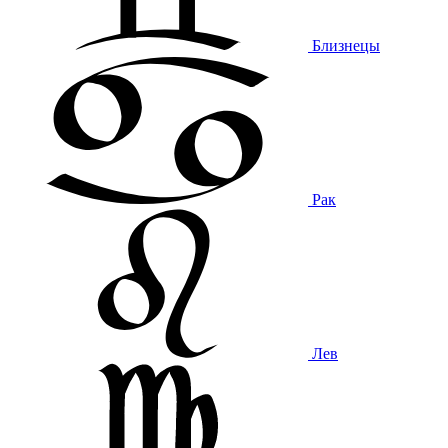
Близнецы
Рак
Лев