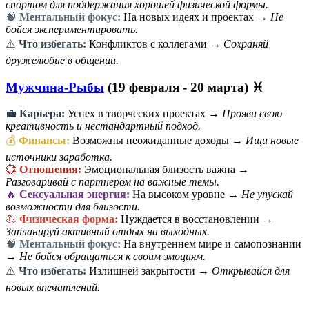
спортом для поддержания хорошей физической формы.
🧠
Ментальный фокус:
На новых идеях и проектах →
Не
бойся экспериментировать.
⚠️
Что избегать:
Конфликтов с коллегами →
Сохраняй
дружелюбие в общении.
Мужчина-Рыбы
(19 февраля - 20 марта) ♓
💼
Карьера:
Успех в творческих проектах →
Прояви свою
креативность и нестандартный подход.
💰
Финансы:
Возможны неожиданные доходы →
Ищи новые
источники заработка.
💞
Отношения:
Эмоциональная близость важна →
Разговаривай с партнером на важные темы.
🔥
Сексуальная энергия:
На высоком уровне →
Не упускай
возможности для близости.
💪
Физическая форма:
Нуждается в восстановлении →
Запланируй активный отдых на выходных.
🧠
Ментальный фокус:
На внутреннем мире и самопознании
→
Не бойся обращаться к своим эмоциям.
⚠️
Что избегать:
Излишней закрытости →
Открывайся для
новых впечатлений.