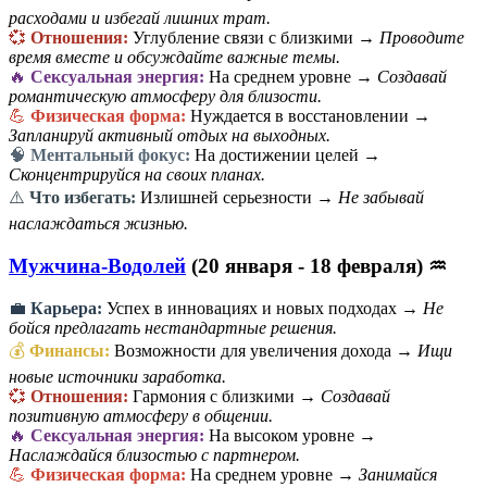
расходами и избегай лишних трат.
💞
Отношения:
Углубление связи с близкими →
Проводите
время вместе и обсуждайте важные темы.
🔥
Сексуальная энергия:
На среднем уровне →
Создавай
романтическую атмосферу для близости.
💪
Физическая форма:
Нуждается в восстановлении →
Запланируй активный отдых на выходных.
🧠
Ментальный фокус:
На достижении целей →
Сконцентрируйся на своих планах.
⚠️
Что избегать:
Излишней серьезности →
Не забывай
наслаждаться жизнью.
Мужчина-Водолей
(20 января - 18 февраля) ♒
💼
Карьера:
Успех в инновациях и новых подходах →
Не
бойся предлагать нестандартные решения.
💰
Финансы:
Возможности для увеличения дохода →
Ищи
новые источники заработка.
💞
Отношения:
Гармония с близкими →
Создавай
позитивную атмосферу в общении.
🔥
Сексуальная энергия:
На высоком уровне →
Наслаждайся близостью с партнером.
💪
Физическая форма:
На среднем уровне →
Занимайся