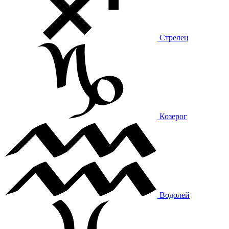
Стрелец
Козерог
Водолей