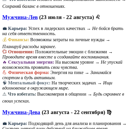
Сохраняй баланс в отношениях.
Мужчина-Лев
(23 июля - 22 августа) ♌
💼
Карьера:
Успех в лидерских качествах →
Не бойся брать
на себя ответственность.
💰
Финансы:
Возможны затраты на личные нужды →
Планируй расходы заранее.
💞
Отношения:
Положительные эмоции с близкими →
Проводите время вместе и создавайте воспоминания.
🔥
Сексуальная энергия:
На высоком уровне →
Не упускай
возможность проявить свои чувства.
💪
Физическая форма:
Энергия на пике →
Занимайся
спортом и будь активным.
🧠
Ментальный фокус:
На творческих задачах →
Ищи
вдохновение в окружающем мире.
⚠️
Что избегать:
Высокомерия в общении →
Будь скромнее в
своих успехах.
Мужчина-Дева
(23 августа - 22 сентября) ♍
💼
Карьера:
Подходящий день для анализа и планирования →
Составь четкий план действий на ближайшее время.