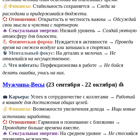
💰
Финансы:
Стабильность сохраняется →
Следи за
расходами и придерживайся бюджета.
💞
Отношения:
Открытость и честность важны →
Обсуждай
свои мысли и чувства с партнером.
🔥
Сексуальная энергия:
Низкий уровень →
Создай уютную
атмосферу для близости.
💪
Физическая форма:
Нуждается в активности →
Проведи
время на свежем воздухе или запишись в спортзал.
🧠
Ментальный фокус:
На деталях и мелочах →
Не
отвлекайся на несущественное.
⚠️
Что избегать:
Перфекционизма в работе →
Не бойся
делать ошибки, учись на них.
Мужчина-Весы
(23 сентября - 22 октября) ♎
💼
Карьера:
Успех в сотрудничестве с коллегами →
Работай
в команде для достижения общих целей.
💰
Финансы:
Возможности увеличения дохода →
Ищи новые
источники заработка.
💞
Отношения:
Гармония и понимание с близкими →
Проводите больше времени вместе.
🔥
Сексуальная энергия:
На среднем уровне →
Не стесняйся
проявлять нежность.