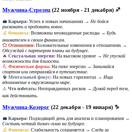
Мужчина-Стрелец
(22 ноября - 21 декабря) ♐
💼
Карьера:
Успех в новых начинаниях →
Не бойся
рисковать и пробовать новое.
💰
Финансы:
Возможны неожиданные расходы →
Будь
внимателен к своим финансам.
💞
Отношения:
Положительные изменения в отношениях →
Обсуждай с партнером планы на будущее.
🔥
Сексуальная энергия:
На высоком уровне →
Не упускай
возможности для близости.
💪
Физическая форма:
На пике энергии →
Занимайся
спортом или отправляйся в путешествие.
🧠
Ментальный фокус:
На новых горизонтах →
Ищи
вдохновение в окружающем мире.
⚠️
Что избегать:
Неоправданных рисков →
Думай перед тем,
как действовать.
Мужчина-Козерог
(22 декабря - 19 января) ♑
💼
Карьера:
Подходящий день для анализа и планирования →
Составь четкий бизнес-план на будущее.
💰
Финансы:
Стабильность сохраняется →
Следи за