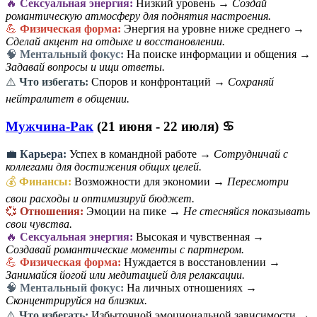
🔥
Сексуальная энергия:
Низкий уровень →
Создай
романтическую атмосферу для поднятия настроения.
💪
Физическая форма:
Энергия на уровне ниже среднего →
Сделай акцент на отдыхе и восстановлении.
🧠
Ментальный фокус:
На поиске информации и общения →
Задавай вопросы и ищи ответы.
⚠️
Что избегать:
Споров и конфронтаций →
Сохраняй
нейтралитет в общении.
Мужчина-Рак
(21 июня - 22 июля) ♋
💼
Карьера:
Успех в командной работе →
Сотрудничай с
коллегами для достижения общих целей.
💰
Финансы:
Возможности для экономии →
Пересмотри
свои расходы и оптимизируй бюджет.
💞
Отношения:
Эмоции на пике →
Не стесняйся показывать
свои чувства.
🔥
Сексуальная энергия:
Высокая и чувственная →
Создавай романтические моменты с партнером.
💪
Физическая форма:
Нуждается в восстановлении →
Занимайся йогой или медитацией для релаксации.
🧠
Ментальный фокус:
На личных отношениях →
Сконцентрируйся на близких.
⚠️
Что избегать:
Избыточной эмоциональной зависимости →