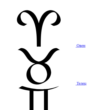
Овен
Телец