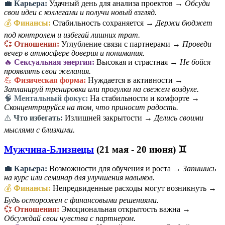
💼
Карьера:
Удачный день для анализа проектов →
Обсуди
свои идеи с коллегами и получи новый взгляд.
💰
Финансы:
Стабильность сохраняется →
Держи бюджет
под контролем и избегай лишних трат.
💞
Отношения:
Углубление связи с партнерами →
Проведи
вечер в атмосфере доверия и понимания.
🔥
Сексуальная энергия:
Высокая и страстная →
Не бойся
проявлять свои желания.
💪
Физическая форма:
Нуждается в активности →
Запланируй тренировки или прогулки на свежем воздухе.
🧠
Ментальный фокус:
На стабильности и комфорте →
Сконцентрируйся на том, что приносит радость.
⚠️
Что избегать:
Излишней закрытости →
Делись своими
мыслями с близкими.
Мужчина-Близнецы
(21 мая - 20 июня) ♊
💼
Карьера:
Возможности для обучения и роста →
Запишись
на курс или семинар для улучшения навыков.
💰
Финансы:
Непредвиденные расходы могут возникнуть →
Будь осторожен с финансовыми решениями.
💞
Отношения:
Эмоциональная открытость важна →
Обсуждай свои чувства с партнером.