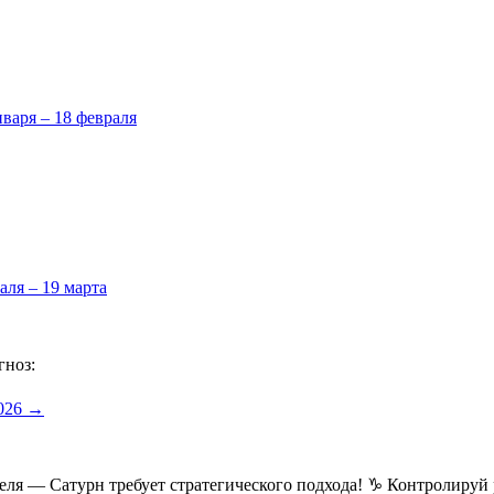
нваря – 18 февраля
аля – 19 марта
гноз:
2026 →
реля — Сатурн требует стратегического подхода! ♑ Контролиру