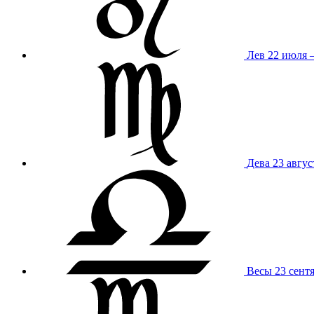
Лев
22 июля –
Дева
23 авгус
Весы
23 сент