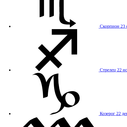
Скорпион
23 
Стрелец
22 н
Козерог
22 де