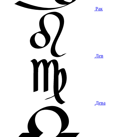
Рак
Лев
Дева