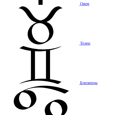
Овен
Телец
Близнецы