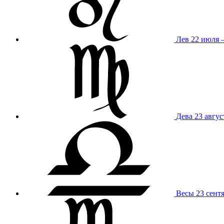
Лев
22 июля –
Дева
23 авгус
Весы
23 сент