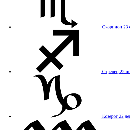
Скорпион
23 
Стрелец
22 н
Козерог
22 де