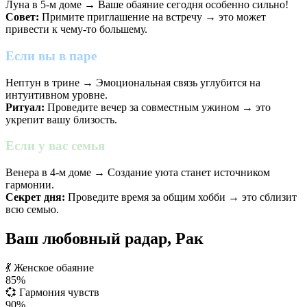
Луна в 5-м доме → Ваше обаяние сегодня особенно сильно!
Совет:
Примите приглашение на встречу → это может
привести к чему-то большему.
Если вы в паре
Нептун в трине → Эмоциональная связь углубится на
интуитивном уровне.
Ритуал:
Проведите вечер за совместным ужином → это
укрепит вашу близость.
Если у вас семья
Венера в 4-м доме → Создание уюта станет источником
гармонии.
Секрет дня:
Проведите время за общим хобби → это сблизит
всю семью.
Ваш любовный радар, Рак
💃
Женское обаяние
85%
💞
Гармония чувств
90%