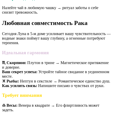
Налейте чай в любимую чашку → ритуал заботы о себе
снизит тревожность.
Любовная совместимость Рака
Сегодня Луна в 5-м доме усиливает вашу чувствительность —
водные знаки поймут вашу глубину, а огненные потребуют
терпения.
Идеальная гармония
♏️ Скорпион:
Плутон в трине → Магнетическое притяжение
и доверие.
Ваш секрет успеха:
Устройте тайное свидание в уединенном
месте.
♓️ Рыбы:
Нептун в секстиле → Романтическое единство душ.
Как усилить связь:
Напишите письмо о чувствах от руки.
Требует внимания
♎️ Весы:
Венера в квадрате → Его флиртливость может
задеть.