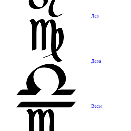
Лев
Дева
Весы