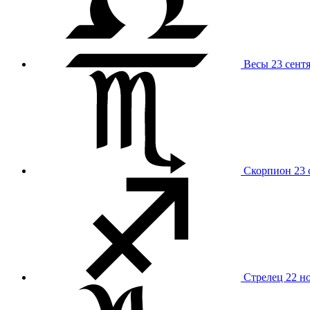
Весы
23 сент
Скорпион
23 
Стрелец
22 н