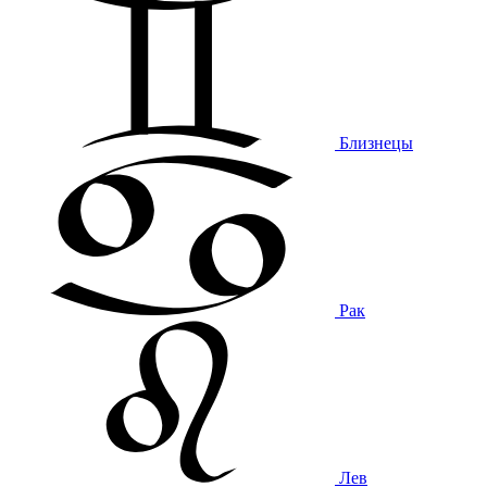
Близнецы
Рак
Лев