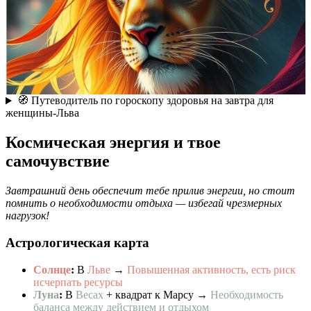
🧭 Путеводитель по гороскопу здоровья на завтра для
женщины-Льва
Космическая энергия и твое
самочувствие
Завтрашний день обеспечит тебе прилив энергии, но стоит
помнить о необходимости отдыха — избегай чрезмерных
нагрузок!
Астрологическая карта
Солнце
:
В
Льве
→
Повышенная активность, есть риск
исчерпать ресурсы
Луна
:
В
Весах
+ квадрат к Марсу →
Необходимость
баланса между действием и отдыхом