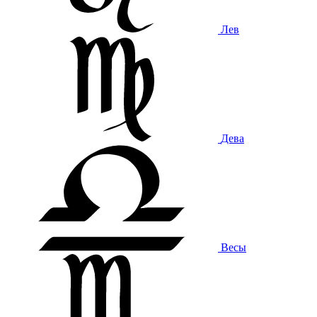
Лев
Дева
Весы